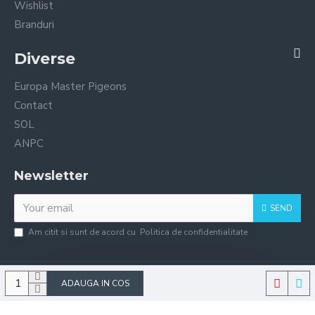
Wishlist
Branduri
Diverse
Europa Master Pigeons
Contact
SOL
ANPC
Newsletter
SEND
Am citit si sunt de acord cu
Politica de confidentialitate
Copyright © 2021, EuropaMasterPigeons | Toate drepturile rezervate
ADAUGA IN COS