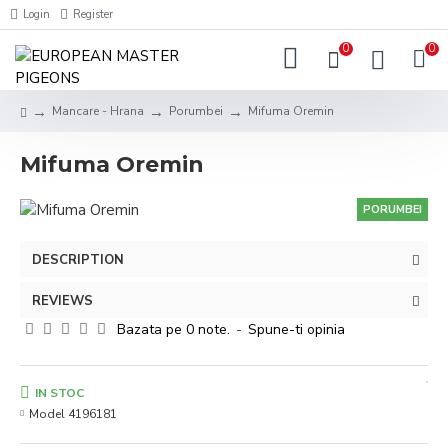
Login
Register
0
0
Mancare - Hrana
Porumbei
Mifuma Oremin
Mifuma Oremin
PORUMBEI
DESCRIPTION
REVIEWS
Bazata pe 0 note.
-
Spune-ti opinia
IN STOC
Model
4196181