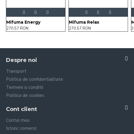
Mifuma Energy
Mifuma Relax
M
270,57 RON
270,57 RON
3
Despre noi
Transport
Politica de confidentialitate
Termeni si conditii
Politica de cookies
Cont client
Contul meu
Istoric comenzi