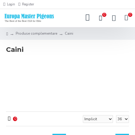
Login
Register
0
0
Produse complementare
Caini
Caini
Stimati clienti, intrucat stocurile noastre nu sunt
actualizate, ne rezervam dreptul de a va confirma comanda
telefonic sau prin email, dupa ce vom verifica
disponibilitatea produselor solicitate.
Va multumim pentru intelegere!
Echipa EMP
0