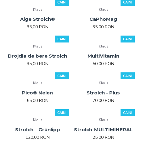
CAINI
CAINI
Klaus
Klaus
Alge Strolch®
CaPhoMag
35,00 RON
35,00 RON
CAINI
CAINI
Klaus
Klaus
Drojdia de bere Strolch
MultiVitamin
35,00 RON
50,00 RON
CAINI
CAINI
Klaus
IEPURI
Klaus
PASARI DE CURTE
Pico® Nelen
Strolch - Plus
PISICI
55,00 RON
70,00 RON
PORUMBEI
CAINI
CAINI
Klaus
Klaus
Strolch – Grünlipp
Strolch-MULTIMINERAL
120,00 RON
25,00 RON