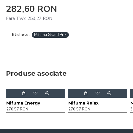
282,60 RON
Fara TVA: 259,27 RON
Etichete:
Mifuma Grand Prix
Produse asociate
Mifuma Energy
Mifuma Relax
M
270,57 RON
270,57 RON
3